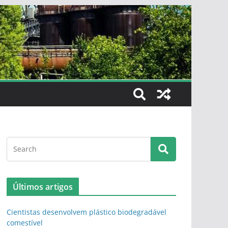
Últimos artigos
Cientistas desenvolvem plástico biodegradável
comestível