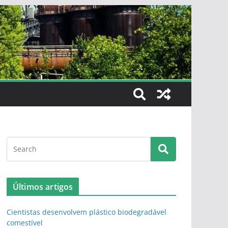
Últimos artigos
Cientistas desenvolvem plástico biodegradável
comestível