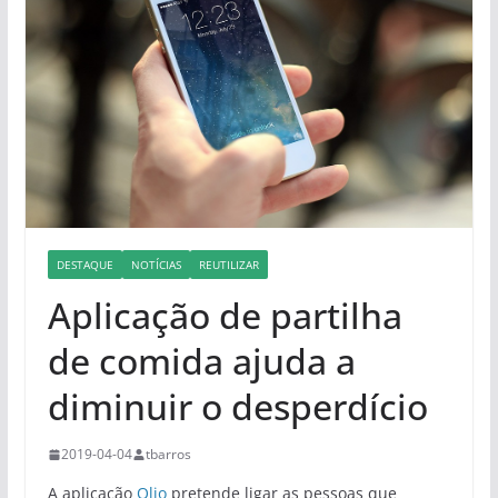
DESTAQUE
NOTÍCIAS
REUTILIZAR
Aplicação de partilha
de comida ajuda a
diminuir o desperdício
2019-04-04
tbarros
A aplicação
Olio
pretende ligar as pessoas que