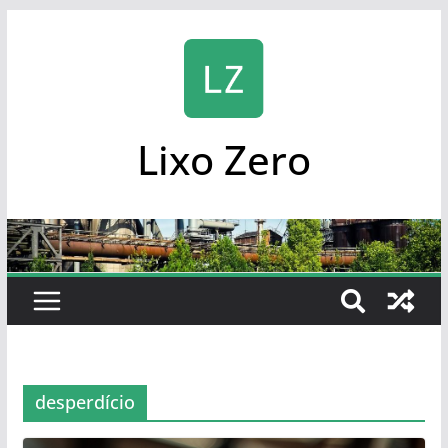
Skip
to
content
Lixo Zero
desperdício