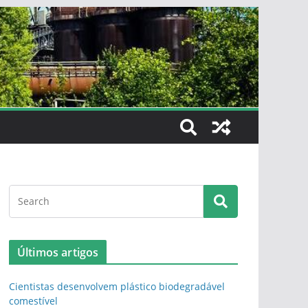
Últimos artigos
Cientistas desenvolvem plástico biodegradável
comestível