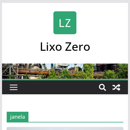
Skip
to
content
Lixo Zero
janela