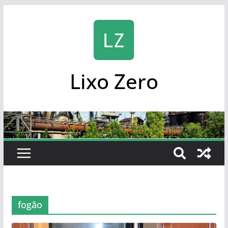
Skip
to
content
Lixo Zero
fogão