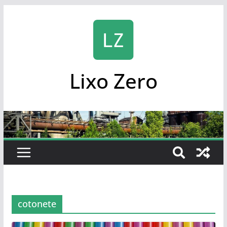
Skip
to
content
Lixo Zero
cotonete