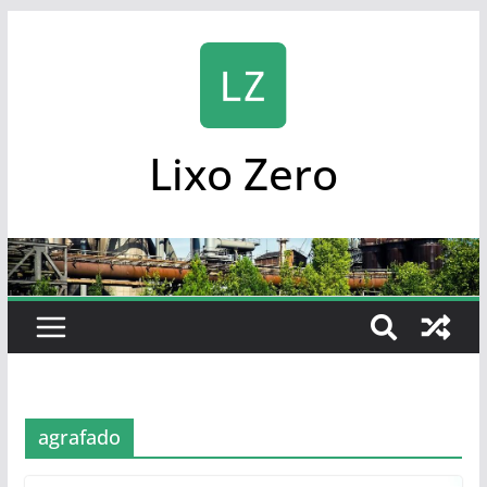
Skip
to
content
Lixo Zero
agrafado