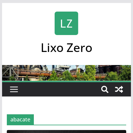
Skip
to
content
Lixo Zero
abacate